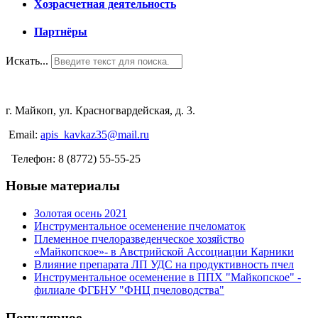
Хозрасчетная деятельность
Партнёры
Искать...
г. Майкоп, ул. Красногвардейская, д. 3.
Email:
apis_kavkaz35@mail.ru
Телефон: 8 (8772) 55-55-25
Новые материалы
Золотая осень 2021
Инструментальное осеменение пчеломаток
Племенное пчелоразведенческое хозяйство
«Майкопское»- в Австрийской Ассоциации Карники
Влияние препарата ЛП УДС на продуктивность пчел
Инструментальное осеменение в ППХ "Майкопское" -
филиале ФГБНУ "ФНЦ пчеловодства"
Популярное